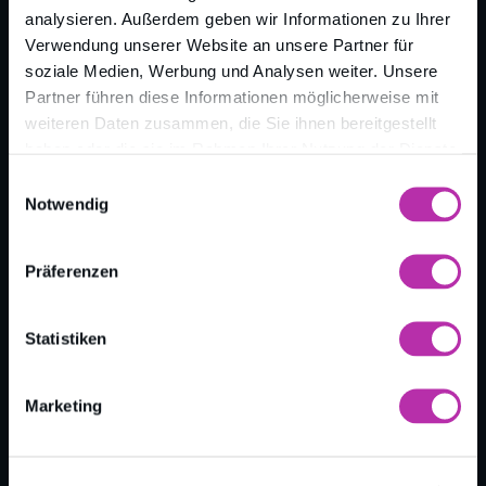
analysieren. Außerdem geben wir Informationen zu Ihrer
Verwendung unserer Website an unsere Partner für
soziale Medien, Werbung und Analysen weiter. Unsere
Partner führen diese Informationen möglicherweise mit
weiteren Daten zusammen, die Sie ihnen bereitgestellt
haben oder die sie im Rahmen Ihrer Nutzung der Dienste
gesammelt haben.
Einwilligungsauswahl
Notwendig
DIGITALER VERTRIEBSBOOSTER
Präferenzen
Entwickelt für
Statistiken
Unternehmen,
die ihren Umsatz
Marketing
deutlich steigern