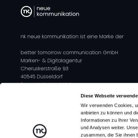
nk neue kommunikation ist eine Marke der
better tomorrow communication GmbH
Marken- & Digitalagentur
Cheruskerstraße 93
40545 Düsseldorf
fon +49 211 909 825 50
Diese Webseite verwende
Wir verwenden Cookies, um
anbieten zu können und di
Informationen zu Ihrer Ve
Datenschutz
Impressum
AGB's
Glossar
und Analysen weiter. Unse
zusammen, die Sie ihnen b