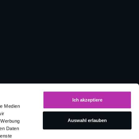
Ich akzeptiere
le Medien
ir
Auswahl erlauben
, Werbung
ren Daten
ienste