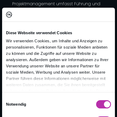
Projektmanagement umfasst Führung und
Koordination in sämtlichen Bereichen eines
Projektes.
Diese Webseite verwendet Cookies
Wir verwenden Cookies, um Inhalte und Anzeigen zu
personalisieren, Funktionen für soziale Medien anbieten
zu können und die Zugriffe auf unsere Website zu
analysieren. Außerdem geben wir Informationen zu Ihrer
Verwendung unserer Website an unsere Partner für
soziale Medien, Werbung und Analysen weiter. Unsere
Zurück zur Übersicht
Partner führen diese Informationen möglicherweise mit
weiteren Daten zusammen, die Sie ihnen bereitgestellt
haben oder die sie im Rahmen Ihrer Nutzung der Dienste
gesammelt haben.
Einwilligungsauswahl
Notwendig