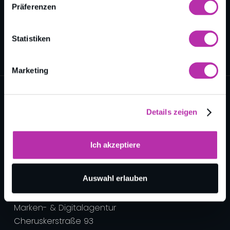
Präferenzen
Statistiken
Marketing
Details zeigen
Ich akzeptiere
nk neue kommunikation ist eine Marke der
Auswahl erlauben
better tomorrow communication GmbH
Marken- & Digitalagentur
Cheruskerstraße 93