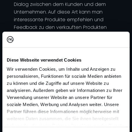
Dialog zwischen dem Kunden und dem
Unternehmen. Auf diese Art kann man
interessante Produkte empfehlen und
Feedback zu den verkauften Produkten
einholen. Die wichtigsten Instrumente des
Dialogmarketings sind telefonische,
schriftliche oder elektronische Kontakte,
deshalb wird diese Form des Marketings
Diese Webseite verwendet Cookies
ganz oft in einem Call Center betrieben.
Wir verwenden Cookies, um Inhalte und Anzeigen zu
personalisieren, Funktionen für soziale Medien anbieten
zu können und die Zugriffe auf unsere Website zu
analysieren. Außerdem geben wir Informationen zu Ihrer
Verwendung unserer Website an unsere Partner für
soziale Medien, Werbung und Analysen weiter. Unsere
Partner führen diese Informationen möglicherweise mit
weiteren Daten zusammen, die Sie ihnen bereitgestellt
haben oder die sie im Rahmen Ihrer Nutzung der Dienste