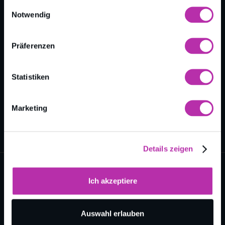
gesammelt haben.
Zurück zur Übersicht
Einwilligungsauswahl
Notwendig
Präferenzen
Statistiken
Marketing
Details zeigen
Ich akzeptiere
Auswahl erlauben