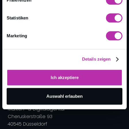
Statistiken
Marketing
Details zeigen
Ich akzeptiere
nk neue kommunikation ist eine Marke der
Auswahl erlauben
better tomorrow communication GmbH
Marken- & Digitalagentur
Cheruskerstraße 93
40545 Düsseldorf